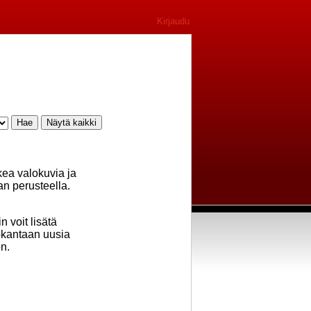
Kirjaudu
kea valokuvia ja
an perusteella.
 voit lisätä
tokantaan uusia
on.