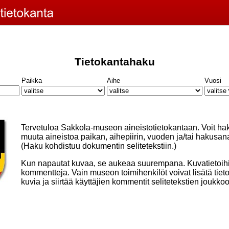
Tietokantahaku
Paikka
Aihe
Vuosi
Tervetuloa Sakkola-museon aineistotietokantaan. Voit ha
muuta aineistoa paikan, aihepiirin, vuoden ja/tai hakusan
(Haku kohdistuu dokumentin selitetekstiin.)
Kun napautat kuvaa, se aukeaa suurempana. Kuvatietoihin
kommentteja. Vain museon toimihenkilöt voivat lisätä tie
kuvia ja siirtää käyttäjien kommentit selitetekstien joukko