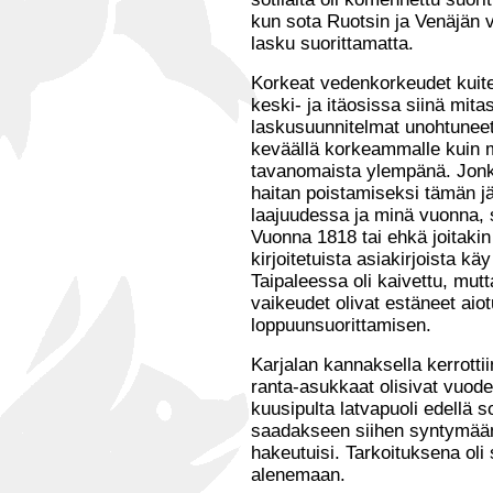
kun sota Ruotsin ja Venäjän vä
lasku suorittamatta.
Korkeat vedenkorkeudet kuit
keski- ja itäosissa siinä mitas
laskusuunnitelmat unohtunee
keväällä korkeammalle kuin mi
tavanomaista ylempänä. Jonki
haitan poistamiseksi tämän j
laajuudessa ja minä vuonna, si
Vuonna 1818 tai ehkä joitak
kirjoitetuista asiakirjoista kä
Taipaleessa oli kaivettu, mut
vaikeudet olivat estäneet ai
loppuunsuorittamisen.
Karjalan kannaksella kerrotti
ranta-asukkaat olisivat vuode
kuusipulta latvapuoli edellä s
saadakseen siihen syntymään
hakeutuisi. Tarkoituksena oli
alenemaan.