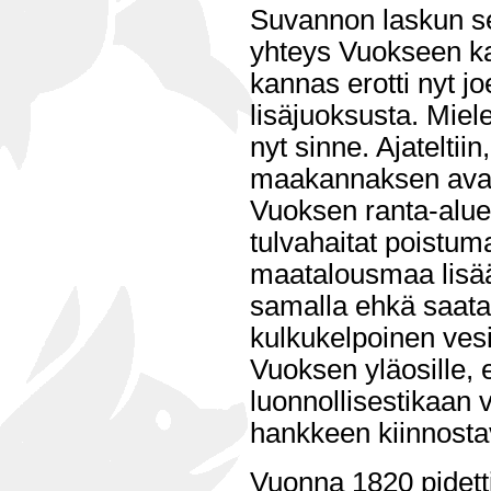
Suvannon laskun s
yhteys Vuokseen ka
kannas erotti nyt 
lisäjuoksusta. Miele
nyt sinne. Ajateltiin,
maakannaksen avaa
Vuoksen ranta-alue
tulvahaitat poistum
maatalousmaa lisää
samalla ehkä saatai
kulkukelpoinen vesir
Vuoksen yläosille, e
luonnollisestikaan 
hankkeen kiinnosta
Vuonna 1820 pidett