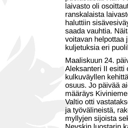
laivasto oli osoittau
ranskalaista laiva
haluttiin sisävesiv
saada vauhtia. Näitä
voitavan helpottaa 
kuljetuksia eri puol
Maaliskuun 24. pä
Aleksanteri II esitt
kulkuväyllen kehittä
osuus. Jo päivää a
määräys Kivinieme
Valtio otti vastatak
ja työvälineistä, ra
myllyjen sijoista se
Nevskin luostarin k