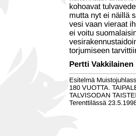
kohoavat tulvavedet.
mutta nyt ei näillä s
vesi vaan vieraat ih
ei voitu suomalaisi
vesirakennustaidoin
torjumiseen tarvitt
Pertti Vakkilainen
Esitelmä Muistojuhla
180 VUOTTA. TAIPA
TALVISODAN TAIST
Terenttilässä 23.5.199