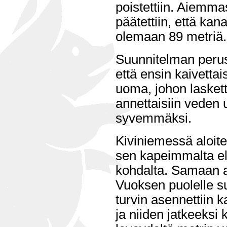
poistettiin. Aiemma
päätettiin, että kan
olemaan 89 metriä.
Suunnitelman perus
että ensin kaivettai
uoma, johon lasketta
annettaisiin veden
syvemmäksi.
Kiviniemessä aloite
sen kapeimmalta el
kohdalta. Samaan a
Vuoksen puolelle s
turvin asennettiin 
ja niiden jatkeeks