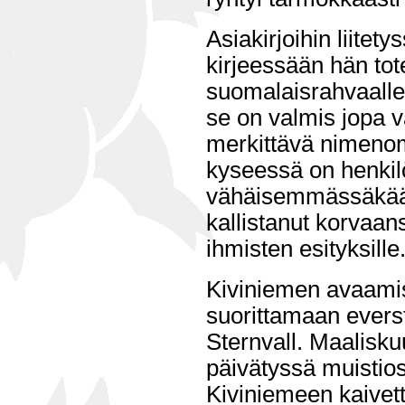
Asiakirjoihin liitet
kirjeessään hän tot
suomalaisrahvaalle 
se on valmis jopa v
merkittävä nimenom
kyseessä on henkilö
vähäisemmässäkää
kallistanut korvaans
ihmisten esityksille
Kiviniemen avaamis
suorittamaan eversti
Sternvall. Maalisk
päivätyssä muistios
Kiviniemeen kaivet