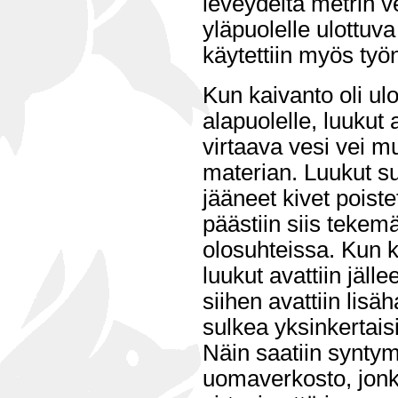
leveydeltä metrin 
yläpuolelle ulottuv
käytettiin myös työ
Kun kaivanto oli ul
alapuolelle, luukut 
virtaava vesi vei m
materian. Luukut su
jääneet kivet poistet
päästiin siis teke
olosuhteissa. Kun ki
luukut avattiin jäll
siihen avattiin lisäh
sulkea yksinkertaisi
Näin saatiin synty
uomaverkosto, jonk