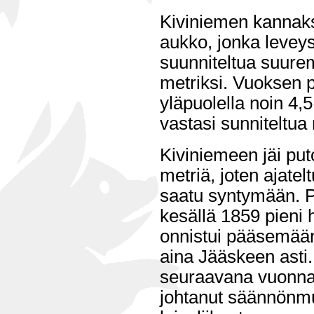
Kiviniemen kannaks
aukko, jonka levey
suunniteltua suure
metriksi. Vuoksen p
yläpuolella noin 4,
vastasi sunniteltua
Kiviniemeen jäi put
metriä, joten ajatel
saatu syntymään. Pie
kesällä 1859 pieni 
onnistui pääsemään
aina Jääskeen asti. 
seuraavana vuonna,
johtanut säännönm