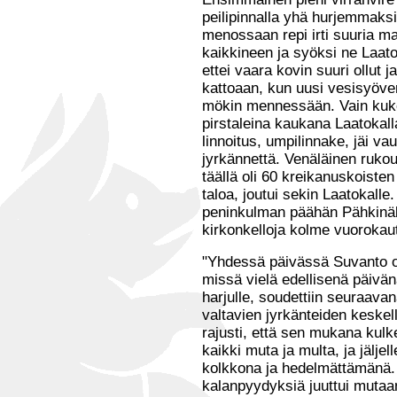
peilipinnalla yhä hurjemmaksi
menossaan repi irti suuria m
kaikkineen ja syöksi ne Laato
ettei vaara kovin suuri ollut 
kattoaan, kun uusi vesisyöver
mökin mennessään. Vain kukon
pirstaleina kaukana Laatokall
linnoitus, umpilinnake, jäi vau
jyrkännettä. Venäläinen rukou
täällä oli 60 kreikanuskoist
taloa, joutui sekin Laatokalle
peninkulman päähän Pähkinäli
kirkonkelloja kolme vuorokau
"Yhdessä päivässä Suvanto oli
missä vielä edellisenä päivänä
harjulle, soudettiin seuraavan
valtavien jyrkänteiden keskell
rajusti, että sen mukana kulk
kaikki muta ja multa, ja jäljel
kolkkona ja hedelmättämänä. 
kalanpyydyksiä juuttui muta