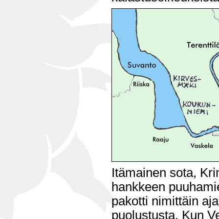
Itämainen sota, Krim
hankkeen puuhamie
pakotti nimittäin 
puolustusta. Kun V