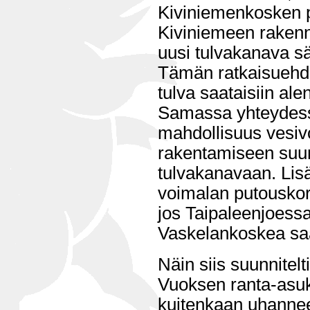
Kiviniemenkosken p
Kiviniemeen rakenn
uusi tulvakanava s
Tämän ratkaisueh
tulva saataisiin al
Samassa yhteydessä
mahdollisuus vesi
rakentamiseen suun
tulvakanavaan. Lisäk
voimalan putouskork
jos Taipaleenjoess
Vaskelankoskea saa
Näin siis suunnitelt
Vuoksen ranta-asuk
kuitenkaan uhannee