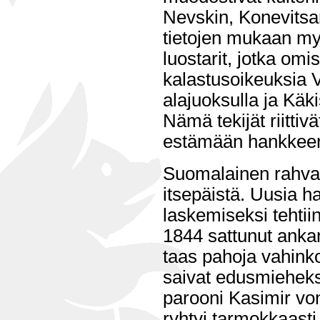
Nevskin, Konevitsa
tietojen mukaan m
luostarit, jotka omis
kalastusoikeuksia
alajuoksulla ja Käk
Nämä tekijät riittivä
estämään hankkeen
Suomalainen rahvas
itsepäistä. Uusia 
laskemiseksi tehti
1844 sattunut ankar
taas pahoja vahinko
saivat edusmieheks
parooni Kasimir vo
ryhtyi tarmokkaast