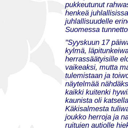
pukkeutunut rahwas
henkeä juhlallisissa
juhlallisuudelle er
Suomessa tunnett
"Syyskuun 17 päiwä
kylmä, läpitunkeiwa 
herrassäätyisille e
vaikeaksi, mutta ma
tulemistaan ja toiw
näytelmää nähdäks
kaikki kuitenki hyw
kaunista oli katsell
Käkisalmesta tuliwat
joukko herroja ja na
ruitujen autiolle hi