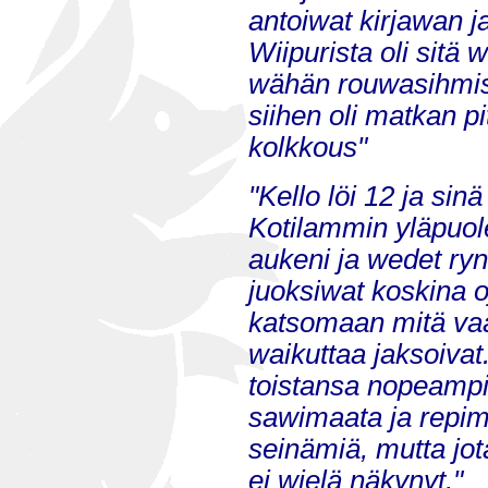
antoiwat kirjawan j
Wiipurista oli sitä
wähän rouwasihmisiä
siihen oli matkan pi
kolkkous"
"Kello löi 12 ja sin
Kotilammin yläpuol
aukeni ja wedet ryn
juoksiwat koskina oj
katsomaan mitä vaa
waikuttaa jaksoivat.
toistansa nopeamp
sawimaata ja repim
seinämiä, mutta jo
ei wielä näkynyt."