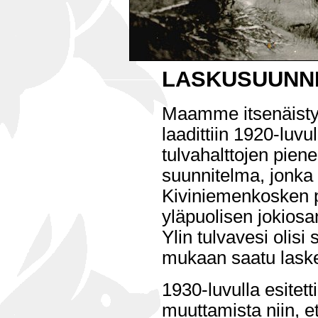
LASKUSUUNN
Maamme itsenäisty
laadittiin 1920-luv
tulvahalttojen pien
suunnitelma, jonka 
Kiviniemenkosken 
yläpuolisen jokios
Ylin tulvavesi olisi
mukaan saatu lask
1930-luvulla esitet
muuttamista niin, e