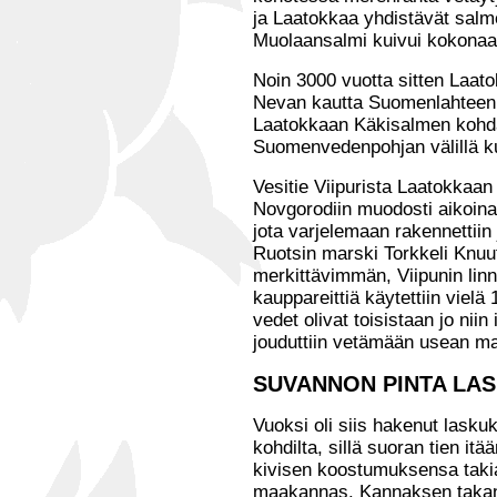
ja Laatokkaa yhdistävät salme
Muolaansalmi kuivui kokonaa
Noin 3000 vuotta sitten Laat
Nevan kautta Suomenlahteen.
Laatokkaan Käkisalmen kohda
Suomenvedenpohjan välillä kui
Vesitie Viipurista Laatokkaan 
Novgorodiin muodosti aikoina
jota varjelemaan rakennettiin 
Ruotsin marski Torkkeli Knuut
merkittävimmän, Viipunin lin
kauppareittiä käytettiin vielä 
vedet olivat toisistaan jo niin
jouduttiin vetämään usean m
SUVANNON PINTA LA
Vuoksi oli siis hakenut lask
kohdilta, sillä suoran tien it
kivisen koostumuksensa takia
maakannas. Kannaksen takana