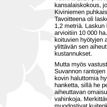
kansalaiskokous, jo
Kiviniemen puhkais
Tavoitteena oli las
1,2 metriä. Laskun
arvioitiin 10 000 h
koituvien hyötyjen a
ylittävän sen aiheu
kustannukset.
Mutta myös vastustu
Suvannon rantojen 
kovin haluttomia 
hanketta, sillä he p
aiheuttavan omaisu
vahinkoja. Merkitt
muodostivat kuitenk