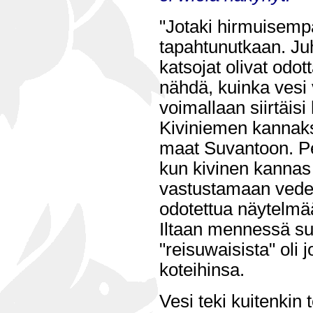
"Jotaki hirmuisempa
tapahtunutkaan. Ju
katsojat olivat odo
nähdä, kuinka vesi 
voimallaan siirtäisi
Kiviniemen kannakse
maat Suvantoon. Pe
kun kivinen kannas
vastustamaan vede
odotettua näytelmä
Iltaan mennessä su
"reisuwaisista" oli 
koteihinsa.
Vesi teki kuitenkin 