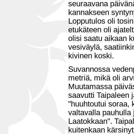
seuraavana päivänä
kannakseen syntyny
Lopputulos oli tosi
etukäteen oli ajatel
olisi saatu aikaan 
vesiväylä, saatiink
kivinen koski.
Suvannossa vedenp
metriä, mikä oli a
Muutamassa päiväs
saavutti Taipaleen 
"huuhtoutui soraa, k
valtavalla pauhulla 
Laatokkaan". Taipal
kuitenkaan kärsinyt