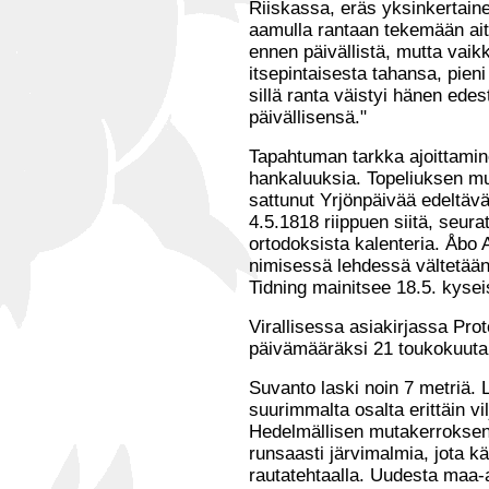
Riiskassa, eräs yksinkertaine
aamulla rantaan tekemään ait
ennen päivällistä, mutta vaik
itsepintaisesta tahansa, pieni
sillä ranta väistyi hänen ed
päivällisensä."
Tapahtuman tarkka ajoittamin
hankaluuksia. Topeliuksen m
sattunut Yrjönpäivää edeltävän
4.5.1818 riippuen siitä, seurat
ortodoksista kalenteria. Åbo
nimisessä lehdessä vältetää
Tidning mainitsee 18.5. kysei
Virallisessa asiakirjassa Pr
päivämääräksi 21 toukokuuta
Suvanto laski noin 7 metriä. L
suurimmalta osalta erittäin v
Hedelmällisen mutakerroksen 
runsaasti järvimalmia, jota kä
rautatehtaalla. Uudesta maa-alu