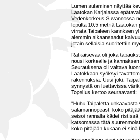
Lumen sulaminen näyttää kev
Laatokan Karjalassa epätaval
Vedenkorkeus Suvannossa nou
lopulta 10,5 metriä Laatokan p
virrata Taipaleen kannksen yl
aiemmin aikaansaadut kaivuuty
jotain sellaisia suoritettiin my
Ratkaisevaa oli joka tapauksss
nousi korkealle ja kannaksen
Seurauksena oli valtava luo
Laatokkaan syöksyi tavattomi
rakennuksia. Uusi joki, Taipal
synnystä on luettavissa väri
Topelius kertoo seuraavasti:
"Huhu Taipaletta uhkaavasta v
salamannopeasti koko pitäjää
seisoi rannalla kädet ristissä
katsomassa tätä suurenmoista
koko pitäjään kukaan ei sinä 
Ensimmäinen pieni virranvir