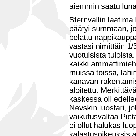
aiemmin saatu luna
Sternvallin laatima
päätyi summaan, joka
pelattu nappikaup
vastasi nimittäin 1
vuotuisista tuloista
kaikki ammattimiehet
muissa töissä, läh
kanavan rakentamise
aloitettu. Merkittä
kaskessa oli edelle
Nevskin luostari, jol
vaikutusvaltaa Piet
ei ollut halukas l
kalastusoikeuksist