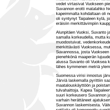
vedet virtasivat Vuokseen pi
Suvannon erotti matalahko hi
kapeimmalta kohdaltaan oli no
oli syntynyt Taipaleen kylä, j
eräisiin merkittävimpiin kaupp
Alunpitäen Vuoksi, Suvanto ja
samalla korkeudella, mutta 
muodostuivat, vedenkorkeudet
merkittävästi Vuoksessa, mu
Suvannossa, josta Vuokseen 
pienehkönä maaperän lujuude
alussa Suvanto oli Vuoksea k
lähes kymmenen metriä ylem
Suomessa virisi innostus jär
Järviä laskemalla pyrittiin 
maatalouskäyttöön ja poistam
tulvahaittoja. Kapea Taipalee
suuri korkeusero Suvannon ja 
varhain herättäneet ajatuks
Suvannon laskemisesta. Väite
sotilaita oli komennettu suor