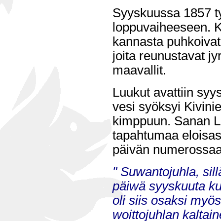
Syyskuussa 1857 ty
loppuvaiheeseen. 
kannasta puhkoivat 
joita reunustavat jy
maavallit.
Luukut avattiin syy
vesi syöksyi Kivin
kimppuun. Sanan Le
tapahtumaa eloisas
päivän numerossaa
" Suwantojuhla, sil
päiwä syyskuuta k
oli siis osaksi myös
woittojuhlan kaltai