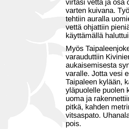
virtasi vettä ja osa 
varten kuivana. Ty
tehtiin auralla uomi
vettä ohjattiin pieni
käyttämällä haluttui
Myös Taipaleenjok
varauduttiin Kivin
aukaisemisesta syn
varalle. Jotta vesi e
Taipaleen kylään, ka
yläpuolelle puolen 
uoma ja rakennettii
pitkä, kahden metr
vitsaspato. Uhanalais
pois.