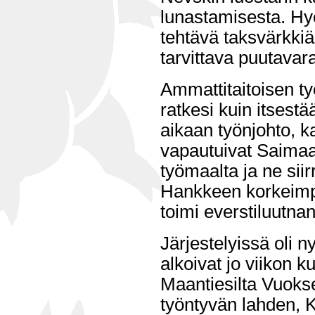
lunastamisesta. Hy
tehtävä taksvärkkiä 
tarvittava puutavara 
Ammattitaitoisen 
ratkesi kuin itsestä
aikaan työnjohto, ka
vapautuivat Saima
työmaalta ja ne siir
Hankkeen korkeimp
toimi everstiluutnan
Järjestelyissä oli n
alkoivat jo viikon k
Maantiesilta Vuokse
työntyvän lahden, K