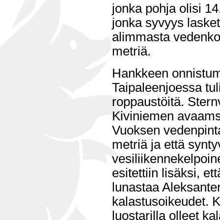
jonka pohja olisi 14
jonka syvyys laske
alimmasta vedenkor
metriä.
Hankkeen onnistum
Taipaleenjoessa tuli
roppaustöitä. Sternv
Kiviniemen avaam
Vuoksen vedenpinta
metriä ja että synty
vesiliikennekelpoin
esitettiin lisäksi, et
lunastaa Aleksanter
kalastusoikeudet. 
luostarilla olleet ka