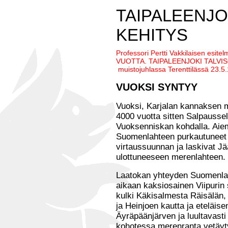
TAIPALEENJO
KEHITYS
Professori Pertti Vakkilaisen esi
VUOTTA. TAIPALEENJOKI TALV
muistojuhlassa Terenttilässä 23.5
VUOKSI SYNTYY
Vuoksi, Karjalan kannaksen m
4000 vuotta sitten Salpausse
Vuoksenniskan kohdalla. Ai
Suomenlahteen purkautuneet
virtaussuunnan ja laskivat J
ulottuneeseen merenlahteen.
Laatokan yhteyden Suomenla
aikaan kaksiosainen Viipurin
kulki Käkisalmesta Räisälän,
ja Heinjoen kautta ja eteläis
Äyräpäänjärven ja luultavast
kohotessa merenranta vetäy