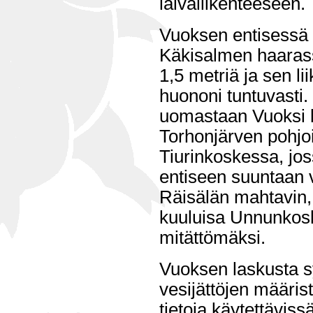
laivaliikenteeseen.
Vuoksen entisessä
Käkisalmen haarass
1,5 metriä ja sen l
huononi tuntuvasti
uomastaan Vuoksi ku
Torhonjärven pohjo
Tiurinkoskessa, jos
entiseen suuntaan v
Räisälän mahtavin,
kuuluisa Unnunkosk
mitättömäksi.
Vuoksen laskusta s
vesijättöjen määrist
tietoja käytettäviss