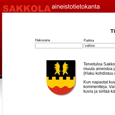
T
Hakusana
Paikka
Tervetuloa Sakko
muuta aineistoa p
(Haku kohdistuu d
Kun napautat kuv
kommentteja. Vain
kuvia ja siirtää k