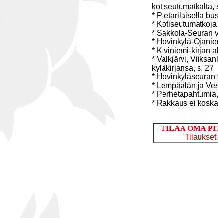
kotiseutumatkalta, 
* Pietarilaisella bu
* Kotiseutumatkoja
* Sakkola-Seuran v
* Hovinkylä-Ojaniem
* Kiviniemi-kirjan 
* Valkjärvi, Viiksan
kyläkirjansa, s. 27
* Hovinkyläseuran v
* Lempäälän ja Vesi
* Perhetapahtumia,
* Rakkaus ei koskaa
TILAA OMA P
Tilaukset 