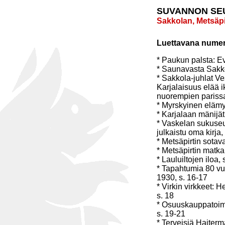
SUVANNON SE
Sakkolan, Metsäpir
Luettavana numer
* Paukun palsta: Ev
* Saunavasta Sakko
* Sakkola-juhlat V
Karjalaisuus elää 
nuorempien parissa
* Myrskyinen elämy
* Karjalaan mänijät
* Vaskelan sukuseur
julkaistu oma kirja,
* Metsäpirtin sotav
* Metsäpirtin matka
* Lauluiltojen iloa, 
* Tapahtumia 80 vuo
1930, s. 16-17
* Virkin virkkeet: 
s. 18
* Osuuskauppatoimin
s. 19-21
* Terveisiä Haiterm