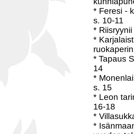
kunniapuhe
* Feresi -
s. 10-11
* Riisryynii
* Karjalais
ruokaperinn
* Tapaus S
14
* Monenlais
s. 15
* Leon tari
16-18
* Villasukk
* Isänmaa