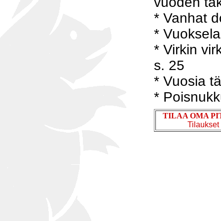
vuoden tak
* Vanhat d
* Vuoksela
* Virkin vi
s. 25
* Vuosia tä
* Poisnukk
TILAA OMA P
Tilaukset 