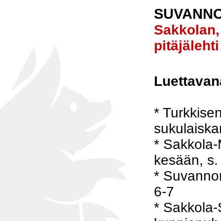
SUVANNO
Sakkolan,
pitäjälehti
Luettavan
* Turkkisen
sukulaiska
* Sakkola-
kesään, s.
* Suvannon 
6-7
* Sakkola-